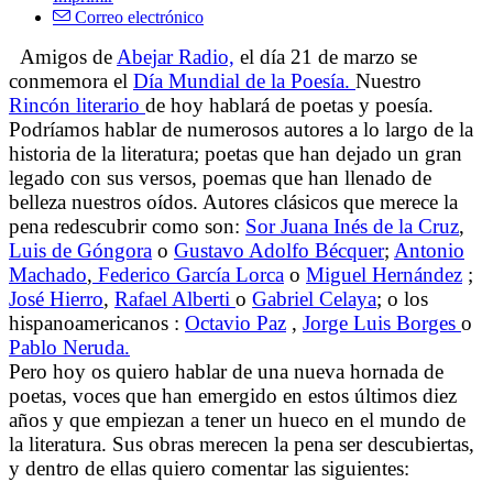
Correo electrónico
Amigos de
Abejar Radio,
el día 21 de marzo se
conmemora el
Día Mundial de la Poesía.
Nuestro
Rincón literario
de hoy hablará de poetas y poesía.
Podríamos hablar de numerosos autores a lo largo de la
historia de la literatura; poetas que han dejado un gran
legado con sus versos, poemas que han llenado de
belleza nuestros oídos. Autores clásicos que merece la
pena redescubrir como son:
Sor Juana Inés de la Cruz
,
Luis de Góngora
o
Gustavo Adolfo Bécquer
;
Antonio
Machado
,
Federico García Lorca
o
Miguel Hernández
;
José Hierro
,
Rafael Alberti
o
Gabriel Celaya
; o los
hispanoamericanos :
Octavio Paz
,
Jorge Luis Borges
o
Pablo Neruda.
Pero hoy os quiero hablar de una nueva hornada de
poetas, voces que han emergido en estos últimos diez
años y que empiezan a tener un hueco en el mundo de
la literatura. Sus obras merecen la pena ser descubiertas,
y dentro de ellas quiero comentar las siguientes: