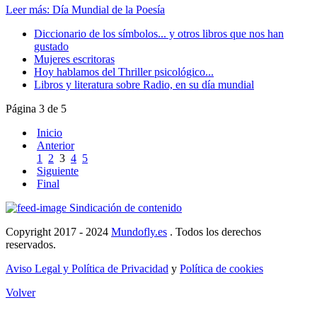
Leer más: Día Mundial de la Poesía
Diccionario de los símbolos... y otros libros que nos han
gustado
Mujeres escritoras
Hoy hablamos del Thriller psicológico...
Libros y literatura sobre Radio, en su día mundial
Página 3 de 5
Inicio
Anterior
1
2
3
4
5
Siguiente
Final
Sindicación de contenido
Copyright 2017 - 2024
Mundofly.es
. Todos los derechos
reservados.
Aviso Legal y Política de Privacidad
y
Política de cookies
Volver