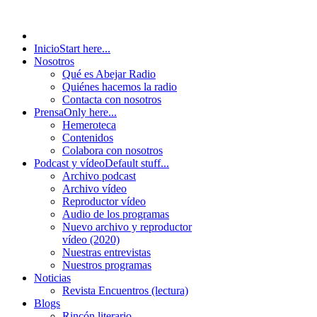
Inicio
Start here...
Nosotros
Qué es Abejar Radio
Quiénes hacemos la radio
Contacta con nosotros
Prensa
Only here...
Hemeroteca
Contenidos
Colabora con nosotros
Podcast y vídeo
Default stuff...
Archivo podcast
Archivo vídeo
Reproductor vídeo
Audio de los programas
Nuevo archivo y reproductor
vídeo (2020)
Nuestras entrevistas
Nuestros programas
Noticias
Revista Encuentros (lectura)
Blogs
Rincón literario