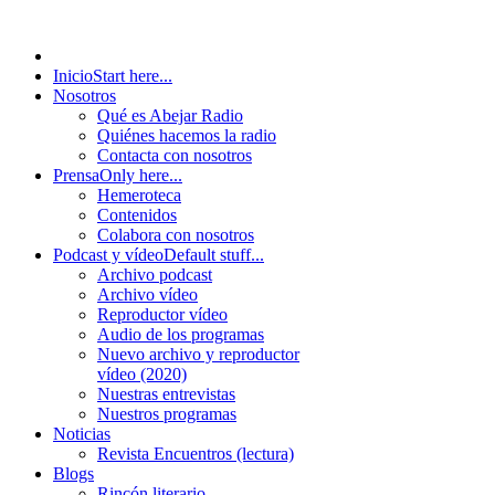
Inicio
Start here...
Nosotros
Qué es Abejar Radio
Quiénes hacemos la radio
Contacta con nosotros
Prensa
Only here...
Hemeroteca
Contenidos
Colabora con nosotros
Podcast y vídeo
Default stuff...
Archivo podcast
Archivo vídeo
Reproductor vídeo
Audio de los programas
Nuevo archivo y reproductor
vídeo (2020)
Nuestras entrevistas
Nuestros programas
Noticias
Revista Encuentros (lectura)
Blogs
Rincón literario