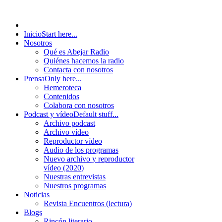
Inicio
Start here...
Nosotros
Qué es Abejar Radio
Quiénes hacemos la radio
Contacta con nosotros
Prensa
Only here...
Hemeroteca
Contenidos
Colabora con nosotros
Podcast y vídeo
Default stuff...
Archivo podcast
Archivo vídeo
Reproductor vídeo
Audio de los programas
Nuevo archivo y reproductor
vídeo (2020)
Nuestras entrevistas
Nuestros programas
Noticias
Revista Encuentros (lectura)
Blogs
Rincón literario