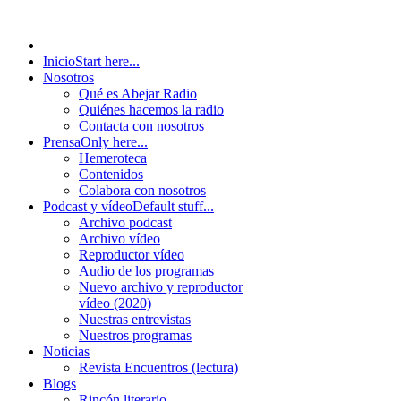
Inicio
Start here...
Nosotros
Qué es Abejar Radio
Quiénes hacemos la radio
Contacta con nosotros
Prensa
Only here...
Hemeroteca
Contenidos
Colabora con nosotros
Podcast y vídeo
Default stuff...
Archivo podcast
Archivo vídeo
Reproductor vídeo
Audio de los programas
Nuevo archivo y reproductor
vídeo (2020)
Nuestras entrevistas
Nuestros programas
Noticias
Revista Encuentros (lectura)
Blogs
Rincón literario