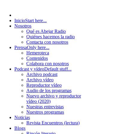
Inicio
Start here...
Nosotros
Qué es Abejar Radio
Quiénes hacemos la radio
Contacta con nosotros
Prensa
Only here...
Hemeroteca
Contenidos
Colabora con nosotros
Podcast y vídeo
Default stuff...
Archivo podcast
Archivo vídeo
Reproductor vídeo
Audio de los programas
Nuevo archivo y reproductor
vídeo (2020)
Nuestras entrevistas
Nuestros programas
Noticias
Revista Encuentros (lectura)
Blogs
Rincón literario