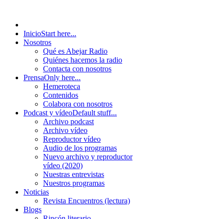
Inicio
Start here...
Nosotros
Qué es Abejar Radio
Quiénes hacemos la radio
Contacta con nosotros
Prensa
Only here...
Hemeroteca
Contenidos
Colabora con nosotros
Podcast y vídeo
Default stuff...
Archivo podcast
Archivo vídeo
Reproductor vídeo
Audio de los programas
Nuevo archivo y reproductor
vídeo (2020)
Nuestras entrevistas
Nuestros programas
Noticias
Revista Encuentros (lectura)
Blogs
Rincón literario