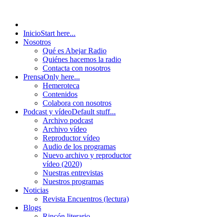
Inicio
Start here...
Nosotros
Qué es Abejar Radio
Quiénes hacemos la radio
Contacta con nosotros
Prensa
Only here...
Hemeroteca
Contenidos
Colabora con nosotros
Podcast y vídeo
Default stuff...
Archivo podcast
Archivo vídeo
Reproductor vídeo
Audio de los programas
Nuevo archivo y reproductor
vídeo (2020)
Nuestras entrevistas
Nuestros programas
Noticias
Revista Encuentros (lectura)
Blogs
Rincón literario